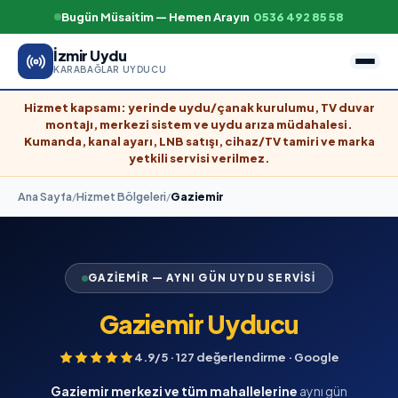
Bugün Müsaitim — Hemen Arayın
0536 492 85 58
İzmir Uydu
KARABAĞLAR UYDUCU
Hizmet kapsamı: yerinde uydu/çanak kurulumu, TV duvar
montajı, merkezi sistem ve uydu arıza müdahalesi.
Kumanda, kanal ayarı, LNB satışı, cihaz/TV tamiri ve marka
yetkili servisi verilmez.
Ana Sayfa
Hizmet Bölgeleri
Gaziemir
/
/
GAZIEMIR — AYNI GÜN UYDU SERVISI
Gaziemir Uyducu
4.9/5 · 127 değerlendirme · Google
Gaziemir merkezi ve tüm mahallelerine
aynı gün