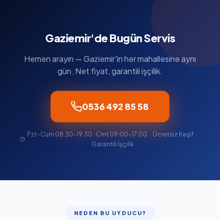
Gaziemir'de Bugün Servis
Hemen arayın — Gaziemir'in her mahallesine aynı
gün. Net fiyat, garantili işçilik.
0536 492 85 58
Pzt–Cum 08:30–19:30 · Cmt 09:00–17:00 · Ücretsiz Keşif ·
Garantili İşçilik
NEDEN BU UYDUCU?