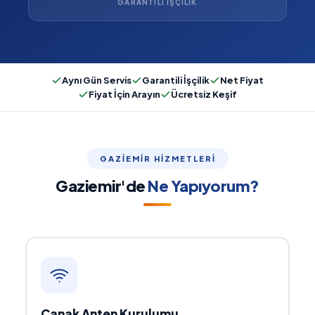
GARANTILI İŞÇILIK
Aynı Gün Servis
Garantili İşçilik
Net Fiyat
Fiyat İçin Arayın
Ücretsiz Keşif
GAZIEMIR HIZMETLERI
Gaziemir'de
Ne Yapıyorum?
Çanak Anten Kurulumu