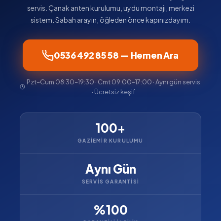
servis. Çanak anten kurulumu, uydu montajı, merkezi
sistem. Sabah arayın, öğleden önce kapınızdayım.
0536 492 85 58 — Hemen Ara
Pzt–Cum 08:30–19:30 · Cmt 09:00–17:00 · Aynı gün servis
· Ücretsiz keşif
100+
GAZIEMIR KURULUMU
Aynı Gün
SERVIS GARANTISI
%100