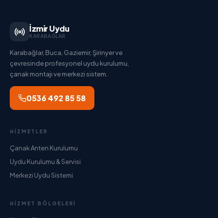
İzmir Uydu
KARABAĞLAR
Karabağlar, Buca, Gaziemir, Şirinyer ve
çevresinde profesyonel uydu kurulumu,
çanak montajı ve merkezi sistem.
0536 492 85 58
HIZMETLER
Çanak Anten Kurulumu
Uydu Kurulumu & Servisi
Merkezi Uydu Sistemi
HIZMET BÖLGELERI