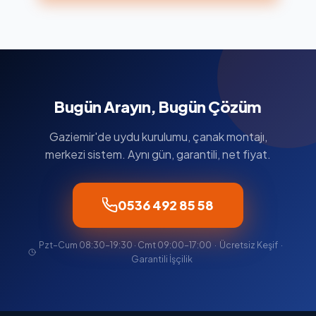
Bugün Arayın, Bugün Çözüm
Gaziemir'de uydu kurulumu, çanak montajı,
merkezi sistem. Aynı gün, garantili, net fiyat.
0536 492 85 58
Pzt–Cum 08:30–19:30 · Cmt 09:00–17:00 · Ücretsiz Keşif ·
Garantili İşçilik