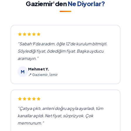
Gaziemir'den
Ne Diyorlar?
Sabah 9'da aradım, öğle 12'de kurulum bitmişti.
Söylediği fiyat, ödediğim fiyat. Başka uyducu
aramayın.
Mehmet Y.
M
📍 Gaziemir, İzmir
Çatıya çıktı, anteni doğru açıyla ayarladı, tüm
kanallar açıldı. Net fiyat, sürpriz yok. Çok
memnunum.