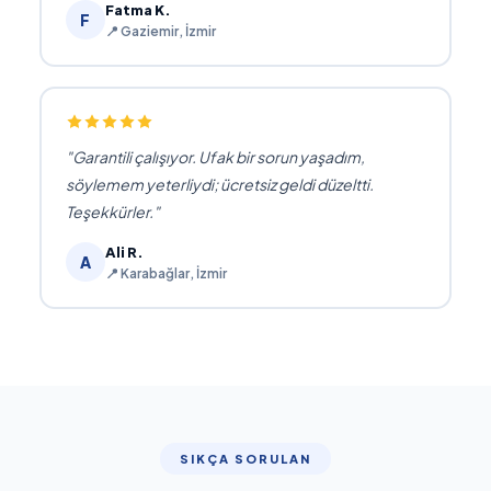
Fatma K.
F
📍 Gaziemir, İzmir
Garantili çalışıyor. Ufak bir sorun yaşadım,
söylemem yeterliydi; ücretsiz geldi düzeltti.
Teşekkürler.
Ali R.
A
📍 Karabağlar, İzmir
SIKÇA SORULAN